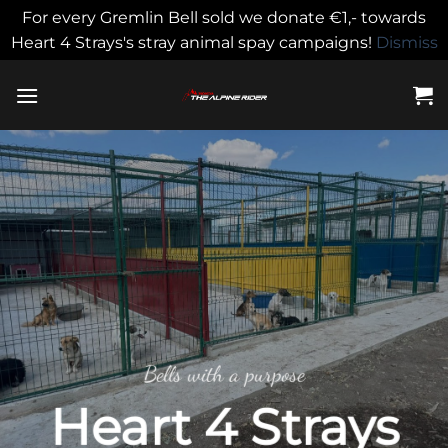
For every Gremlin Bell sold we donate €1,- towards
Heart 4 Strays's stray animal spay campaigns!
Dismiss
Skip
to
content
Bells with a purpose
Heart 4 Strays